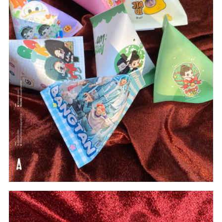
#Candybags
#gift
#In Theo Yêu Cầu