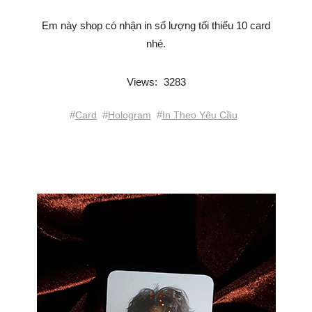
Em này shop có nhận in số lượng tối thiểu 10 card
nhé.
Views:
3283
#
#
#
Card
Hologram
In Theo Yêu Cầu