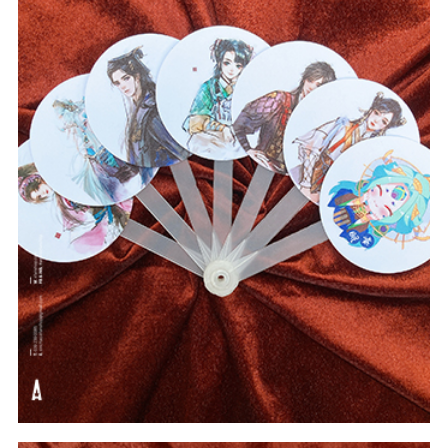
#intheoyeucau
#Quà Tặng