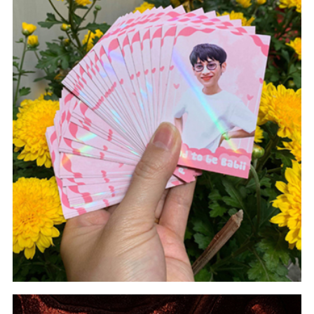
#Hologram
#Card