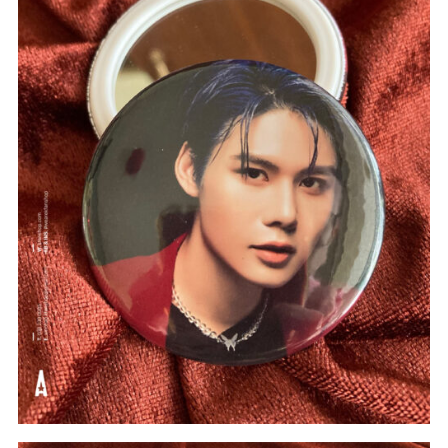
#intheoyeucau
#gương