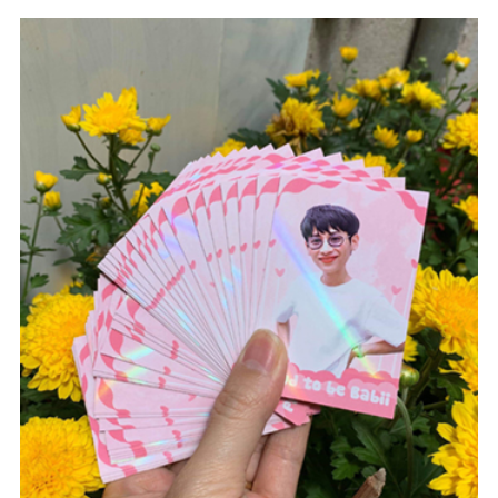
#Hologram
#Card