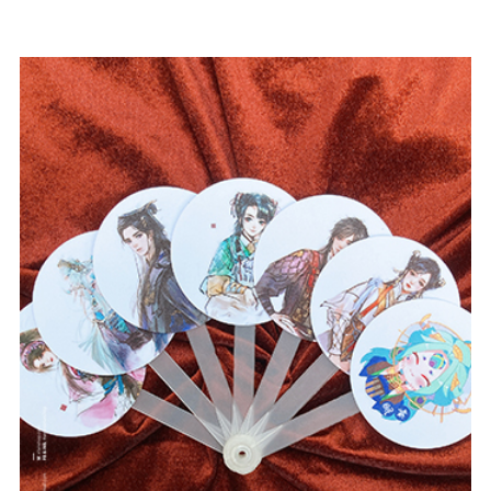
#intheoyeucau
#Quà Tặng