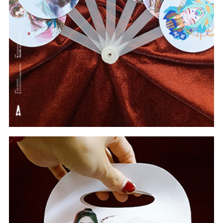
#intheoyeucau
#Quà Tặng