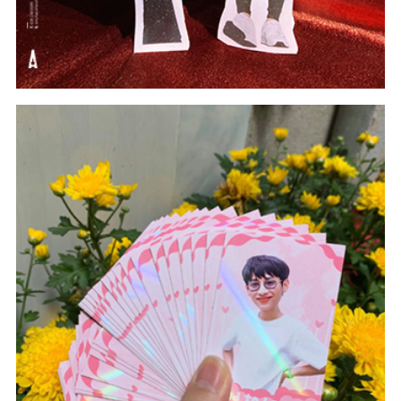
#Hologram
#Card