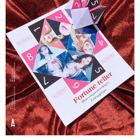
#KFanshop
#Fortuneteller
#intheoyeucau