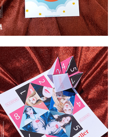
KFanshop
#Fortuneteller
#intheoyeucau