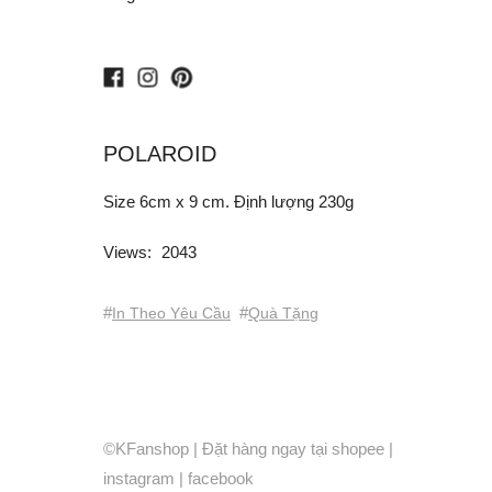
facebook
instagram
pinterest
POLAROID
Size 6cm x 9 cm. Định lượng 230g
Views:
2043
#
#
In Theo Yêu Cầu
Quà Tặng
©KFanshop | Đặt hàng ngay tại
shopee
|
instagram
|
facebook