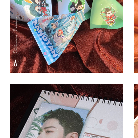
#Candybags
#gift
#In Theo Yêu Cầu